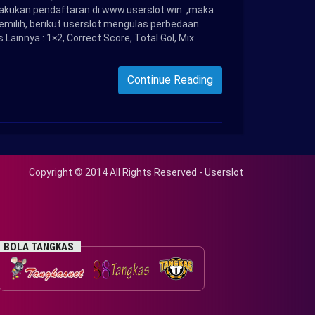
melakukan pendaftaran di www.userslot.win ,maka
emilih, berikut userslot mengulas perbedaan
Lainnya : 1×2, Correct Score, Total Gol, Mix
Continue Reading
Copyright © 2014 All Rights Reserved - Userslot
BOLA TANGKAS