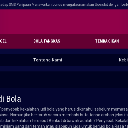
erhadap SMS Penipuan Menawarkan bonus mengatasnamakan Userslot dengan berb
GEL
BOLA TANGKAS
TEMBAK IKAN
Tentang Kami
Keb
i Bola
ng 7 penyebab kekalahan judi bola yang harus diketahui sebelum memas
biasa .Namun jika bertaruh secara membabi buta tanpa arahan jelas 
dari kekalahan tersebut.Berikut di bawah adalah 7 Penyebab Kekalahan
minjam uang dari teman atau siapapun juga untuk berjudi bola.Rasa t