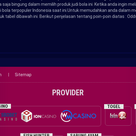
sa saja bingung dalam memilih produk judi bola ini. Ketika anda ingin 
di bola terpopuler Indonesia saat ini.Untuk memudahkan anda dalam m
 tabel dibawah ini. Berikut penjelasan tentang poin-poin diatas : Odds 
n
Sitemap
PROVIDER
SINO
TOGEL
FISH HUNTER
SABUNG AYAM