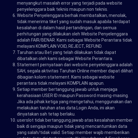
menyangkut masalah error yang terjadi pada website
penyelenggara baik teknis maupun non teknis.
Website Penyelenggara berhak membatalkan, menolak,
tidak menerima tiket yang sudah masuk apabila terdapat
kesalahan di dalam hasil pertandingan, dan semua
perhitungan yang dilakukan oleh Website Penyelenggara
adalah FAIR/BENAR. Kami sebagai Website Perantara tidak
melayani KOMPLAIN VOID, REJECT, REFUND.
Taruhan atau Bet yang telah dilakukan tidak dapat
dibatalkan oleh kami sebagai Website Perantara.
Statement pernyataan dari website penyelenggara adalah
SAH, segala aktivitas Taruhan Online member dapat dilihat
dibagian kolom statement. Kami sebagai website
perantara tidak melayani KOMPLAIN apapun.
Setiap member bertanggung jawab untuk menjaga
kerahasiaan USER ID maupun Password masing-masing.
Jika ada pihak ketiga yang mengetahui, menggunakan dan
melakukan taruhan atas data Login Anda, ini akan
dinyatakan sah tetap berlaku.
userslot tidak bertanggung jawab atas kesalahan member
baik di sengaja maupun tidak yang mencantumkan data
yang salah/tidak valid. Setiap member wajib memberikan