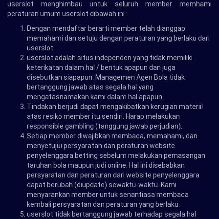
userslot menghimbau untuk seluruh member memhami
peraturan umum userslot dibawah ini :
Dengan mendaftar berarti member telah dianggap
memahami dan setuju dengan peraturan yang berlaku dari
userslot.
userslot adalah situs independen yang tidak memiliki
keterikatan dalam hal / bentuk apapun dan juga
disebutkan siapapun. Managemen Agen Bola tidak
bertanggung jawab atas segala hal yang
mengatasnamakan kami dalam hal apapun.
Tindakan berjudi dapat mengakibatkan kerugian materiil
atas resiko member itu sendiri. Harap melakukan
responsible gambling (tanggung jawab perjudian).
Setiap member diwajibkan membaca, memahami, dan
menyetujui persyaratan dan peraturan website
penyelenggara betting sebelum melakukan pemasangan
taruhan bola maupun judi online. Hal ini disebabkan
persyaratan dan peraturan dari website penyelenggara
dapat berubah (diupdate) sewaktu-waktu. Kami
menyarankan member untuk senantiasa membaca
kembali persyaratan dan peraturan yang berlaku.
userslot tidak bertanggung jawab terhadap segala hal