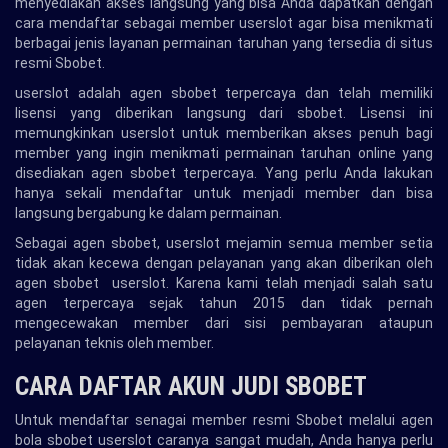
menyediakan akses langsung yang bisa Anda dapatkan dengan
cara mendaftar sebagai member userslot agar bisa menikmati
berbagai jenis layanan permainan taruhan yang tersedia di situs
resmi Sbobet.
userslot adalah agen sbobet terpercaya dan telah memiliki
lisensi yang diberikan langsung dari sbobet. Lisensi ini
memungkinkan userslot untuk memberikan akses penuh bagi
member yang ingin menikmati permainan taruhan online yang
disediakan agen sbobet terpercaya. Yang perlu Anda lakukan
hanya sekali mendaftar untuk menjadi member dan bisa
langsung bergabung ke dalam permainan.
Sebagai agen sbobet, userslot mejamin semua member setia
tidak akan kecewa dengan pelayanan yang akan diberikan oleh
agen sbobet userslot. Karena kami telah menjadi salah satu
agen terpercaya sejak tahun 2015 dan tidak pernah
mengecewakan member dari sisi pembayaran ataupun
pelayanan teknis oleh member.
CARA DAFTAR AKUN JUDI SBOBET
Untuk mendaftar senagai member resmi Sbobet melalui agen
bola sbobet userslot caranya sangat mudah, Anda hanya perlu