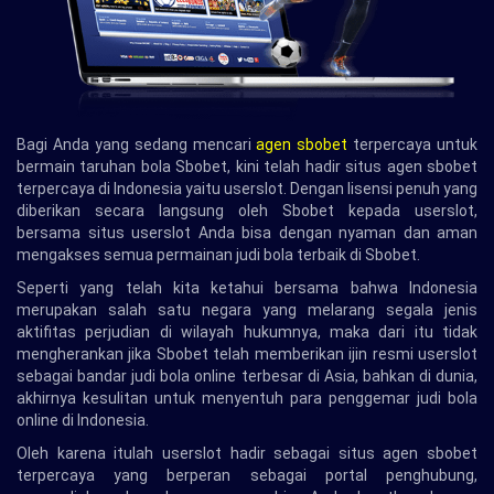
Bagi Anda yang sedang mencari
agen sbobet
terpercaya untuk
bermain taruhan bola Sbobet, kini telah hadir situs agen sbobet
terpercaya di Indonesia yaitu userslot. Dengan lisensi penuh yang
diberikan secara langsung oleh Sbobet kepada userslot,
bersama situs userslot Anda bisa dengan nyaman dan aman
mengakses semua permainan judi bola terbaik di Sbobet.
Seperti yang telah kita ketahui bersama bahwa Indonesia
merupakan salah satu negara yang melarang segala jenis
aktifitas perjudian di wilayah hukumnya, maka dari itu tidak
mengherankan jika Sbobet telah memberikan ijin resmi userslot
sebagai bandar judi bola online terbesar di Asia, bahkan di dunia,
akhirnya kesulitan untuk menyentuh para penggemar judi bola
online di Indonesia.
Oleh karena itulah userslot hadir sebagai situs agen sbobet
terpercaya yang berperan sebagai portal penghubung,