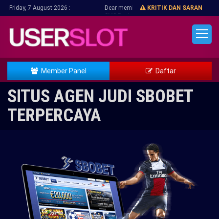
Friday, 7 August 2026 :
Dear member : Hati Hati terhadap
KRITIK DAN SARAN
SMS Penipuan Menawarkan bonus
mengatasnamakan Userslot
dengan berbagai alasan… Hubungi
CS via Live Chat demi keamanan
User ID anda.
Member Panel
Daftar
SITUS AGEN JUDI SBOBET
TERPERCAYA