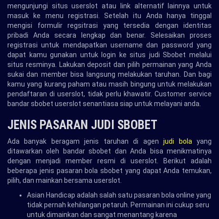
mengunjungi situs userslot atau link alternatif lainnya untuk
masuk ke menu registrasi. Setelah itu Anda hanya tinggal
mengisi formulir regsitrasi yang tersedia dengan identitas
pribadi Anda secara lengkap dan benar. Selesaikan proses
registrasi untuk mendapatkan username dan password yang
dapat kamu gunakan untuk login ke situs judi Sbobet melalui
situs resminya. Lakukan deposit dan pilih permainan yang Anda
sukai dan member bisa langsung melakukan taruhan. Dan bagi
kamu yang kurang paham atau masih bingung untuk melakukan
pendaftaran di userslot, tidak perlu khawatir. Customer service
bandar sbobet userslot senantiasa siap untuk melayani anda.
JENIS PASARAN JUDI SBOBET
Ada banyak beragam jenis taruhan di agen
judi bola
yang
ditawarkan oleh bandar sbobet dan Anda bisa menikmatinya
dengan menjadi member resmi di userslot. Berikut adalah
beberapa jenis pasaran bola sbobet yang dapat Anda temukan,
pilih, dan mainkan bersama userslot.
Asian Handicap adalah salah satu pasaran bola online yang
tidak pernah kehilangan petaruh. Permainan ini cukup seru
untuk dimainkan dan sangat menantang karena