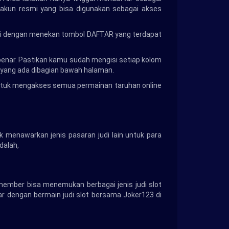
 akun resmi yang bisa digunakan sebagai akses
asi dengan menekan tombol DAFTAR yang terdapat
benar. Pastikan kamu sudah mengisi setiap kolom
 yang ada dibagian bawah halaman.
tuk mengakses semua permainan taruhan online
dak menawarkan jenis pasaran judi lain untuk para
dalah,
 member bisa menemukan berbagai jenis judi slot
r dengan bermain judi slot bersama Joker123 di