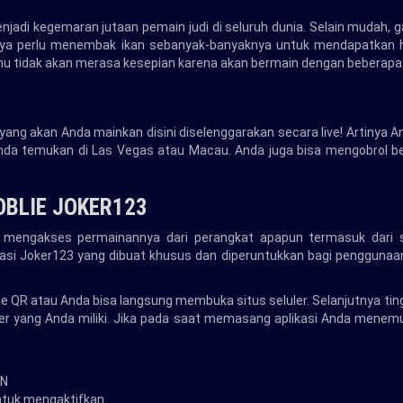
enjadi kegemaran jutaan pemain judi di seluruh dunia. Selain mudah, 
ya perlu menembak ikan sebanyak-banyaknya untuk mendapatkan h
kamu tidak akan merasa kesepian karena akan bermain dengan beberapa p
 yang akan Anda mainkan disini diselenggarakan secara live! Artinya 
nda temukan di Las Vegas atau Macau. Anda juga bisa mengobrol be
BLIE JOKER123
a mengakses permainannya dari perangkat apapun termasuk dari 
asi Joker123 yang dibuat khusus dan diperuntukkan bagi penggunaa
de QR atau Anda bisa langsung membuka situs seluler. Selanjutnya ting
ler yang Anda miliki. Jika pada saat memasang aplikasi Anda menem
AN
ntuk mengaktifkan.