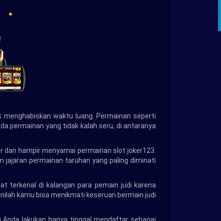
uk menghabiskan waktu luang. Permainan seperti
ada permainan yang tidak kalah seru, di antaranya
ler dan hampir menyamai permainan slot joker123.
 jajaran permainan taruhan yang paling diminati
at terkenal di kalangan para pemain judi karena
inilah kamu bisa menikmati keseruan bermain judi
 Anda lakukan hanya tinggal mendaftar sebagai