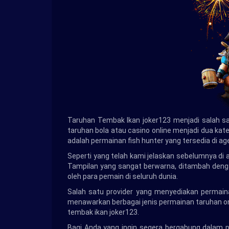
Taruhan Tembak Ikan joker123 menjadi salah sa
taruhan bola atau casino online menjadi dua kate
adalah permainan fish hunter yang tersedia di a
Seperti yang telah kami jelaskan sebelumnya di 
Tampilan yang sangat berwarna, ditambah dengan
oleh para pemain di seluruh dunia.
Salah satu provider yang menyediakan permainan
menawarkan berbagai jenis permainan taruhan onl
tembak ikan joker123.
Bagi Anda yang ingin segera bergabung dalam 