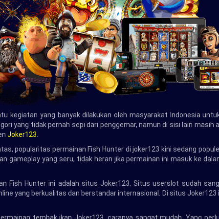
tu kegiatan yang banyak dilakukan oleh masyarakat Indonesia unt
gori yang tidak pernah sepi dari penggemar, namun di sisi lain masih 
gen
Joker123
.
atas, popularitas permainan Fish Hunter di joker123 kini sedang popu
 gameplay yang seru, tidak heran jika permainan ini masuk ke dalam
 Fish Hunter ini adalah situs Joker123. Situs userslot sudah sang
ine yang berkualitas dan berstandar internasional. Di situs Joker123 
permainan tembak ikan Joker123, caranya sangat mudah. Yang perlu