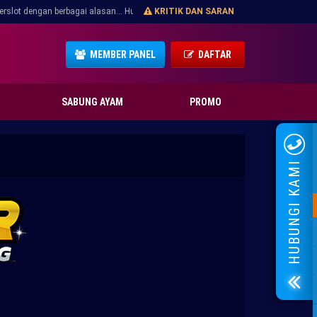
dengan berbagai alasan… Hubungi CS via Live Chat demi keamanan User ID anda.
KRITIK DAN SARAN
MEMBER PANEL
DAFTAR
SABUNG AYAM
PROMO
HUBUNGI KAMI