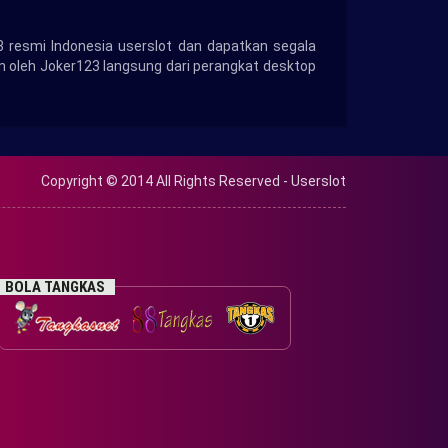
3 resmi Indonesia userslot dan dapatkan segala
an oleh Joker123 langsung dari perangkat desktop
Copyright © 2014 All Rights Reserved - Userslot
BOLA TANGKAS