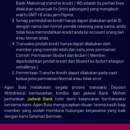
Bank. Maksimal transfer kredit / WD adalah 5x perhari bisa
dilakukan sebanyak 5x (limit gabungan) yang mengikuti
waktu GMT+8 atau jam Filipina.
Setiap pemindahan kredit hanya dapat dilakukan antar ID
dengan nama dan nomor pemilik rekening yang sama, anda
tidak bisa memindahkan kredit anda ke account orang lain
atau teman anda.
Transaksi pindah kredit hanya dapat dilakukan oleh
member yang memiliki lebih dari satu jenis permainan.
Contoh: Permainan Sbobet dan Ibcbet ( Member
diperbolehkan pindah kredit dari Sbobet ke Ibcbet ataupun
sebaliknya ).
Permintaan Transfer Kredit dapat dilakukan pada saat
kedua jenis permainan Normal atau tidak error.
Agen Bola melakukan segala proses transaksi Deposit
Withdrawal berdasarkan kondisi dan jadwal Bank. Mohon
perhatikan
Jadwal Bank
rutin demi kelancaran bertransaksi
bersama kami. Agen Bola mengucapkan ribuan terima kasih bagi
member yang sudah membina hubungan kerjasama yang baik
dengan kami.Selamat Bermain .