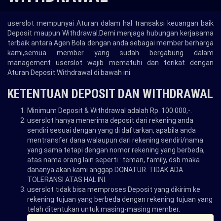
userslot mempunyai Aturan dalam hal transaksi keuangan baik
Deposit maupun Withdrawal.Demi menjaga hubungan kerjasama
terbaik antara Agen Bola dengan anda sebagai member berharga
kami,semua member yang sudah bergabung dalam
management userslot wajib mematuhi dan terikat dengan
Aturan Deposit Withdrawal di bawah ini.
KETENTUAN DEPOSIT DAN WITHDRAWAL
Minimum Deposit & Withdrawal adalah Rp. 100.000,-.
userslot hanya menerima deposit dari rekening anda
sendiri sesuai dengan yang di daftarkan, apabila anda
mentransfer dana walaupun dari rekening sendiri/nama
yang sama tetapi dengan nomor rekening yang berbeda,
atas nama orang lain seperti : teman, family, dsb maka
dananya akan kami anggap DONATUR. TIDAK ADA
TOLERANSI ATAS HAL INI.
userslot tidak bisa memproses Deposit yang dikirim ke
rekening tujuan yang berbeda dengan rekening tujuan yang
telah ditentukan untuk masing-masing member.