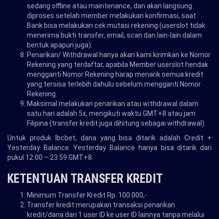
sedang offline atau maintenance, dan akan langsung
diproses setelah member melakukan konfirmasi, saat
Bank bisa melakukan cek mutasi rekening (userslot tidak
menerima bukti transfer, email, scan dan lain-lain dalam
bentuk apapun juga).
Penarikan/ Withdrawal hanya akan kami kirimkan ke Nomor
Rekening yang terdaftar, apabila Member userslot hendak
mengganti Nomor Rekening harap menarik semua kredit
yang tersisa terlebih dahulu sebelum mengganti Nomor
Rekening.
Maksimal melakukan penarikan atau withdrawal dalam
satu hari adalah 5x, mengikuti waktu GMT+8 atau jam
Filipina (transfer kredit juga dihitung sebagai withdrawal).
Untuk produk Ibcbet, dana yang bisa ditarik adalah Credit +
Yesterday Balance. Yesterday Balance hanya bisa ditarik dari
pukul 12:00 – 23:59 GMT+8.
KETENTUAN TRANSFER KREDIT
Minimum Transfer Kredit Rp. 100.000,-
Transfer kredit merupakan transaksi penarikan
kredit/dana dari 1 user ID ke user ID lainnya tanpa melalui