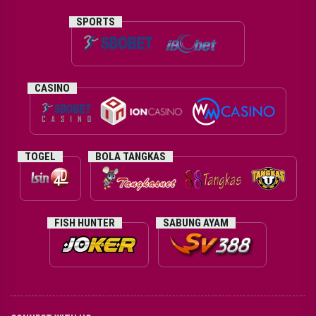
SPORTS
CASINO
TOGEL
BOLA TANGKAS
FISH HUNTER
SABUNG AYAM