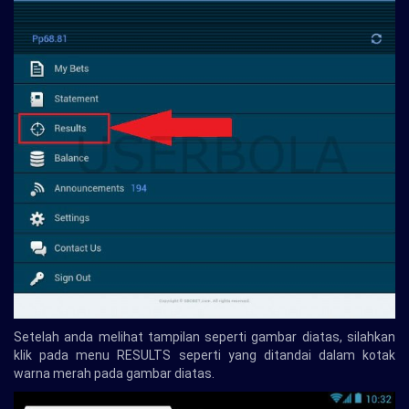
Setelah anda melihat tampilan seperti gambar diatas, silahkan
klik pada menu RESULTS seperti yang ditandai dalam kotak
warna merah pada gambar diatas.