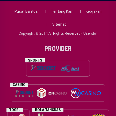
Pusat Bantuan
Tentang Kami
Kebijakan
Sitemap
Copyright © 2014 All Rights Reserved - Userslot
PROVIDER
SPORTS
CASINO
TOGEL
BOLA TANGKAS