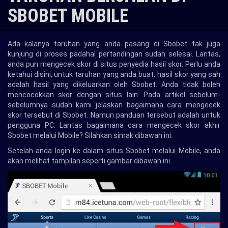
SBOBET MOBILE
Ada kalanya taruhan yang anda pasang di Sbobet tak juga
kunjung di proses padahal pertandingan sudah selesai. Lantas,
anda pun mengecek skor di situs penyedia hasil skor. Perlu anda
ketahui disini, untuk taruhan yang anda buat, hasil skor yang sah
adalah hasil yang dikeluarkan oleh Sbobet. Anda tidak boleh
mencocokkan skor dengan situs lain. Pada artikel sebelum-
sebelumnya sudah kami jelaskan bagaimana cara mengecek
skor tersebut di Sbobet. Namun panduan tersebut adalah untuk
pengguna PC. Lantas bagaimana cara mengecek skor akhir
Sbobet melalui Mobile? Silahkan simak dibawah ini.
Setelah anda login ke dalam situs Sbobet melalui Mobile, anda
akan melihat tampilan seperti gambar dibawah ini.