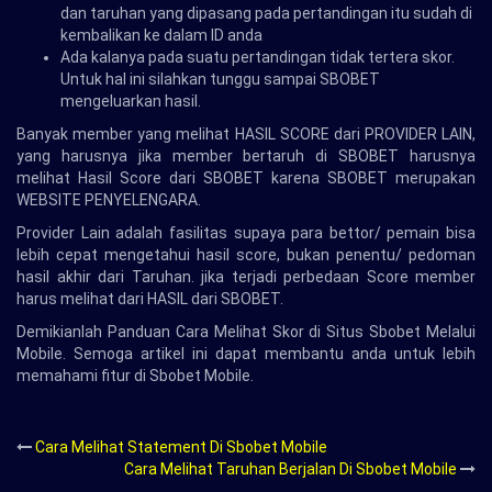
dan taruhan yang dipasang pada pertandingan itu sudah di
kembalikan ke dalam ID anda
Ada kalanya pada suatu pertandingan tidak tertera skor.
Untuk hal ini silahkan tunggu sampai SBOBET
mengeluarkan hasil.
Banyak member yang melihat HASIL SCORE dari PROVIDER LAIN,
yang harusnya jika member bertaruh di SBOBET harusnya
melihat Hasil Score dari SBOBET karena SBOBET merupakan
WEBSITE PENYELENGARA.
Provider Lain adalah fasilitas supaya para bettor/ pemain bisa
lebih cepat mengetahui hasil score, bukan penentu/ pedoman
hasil akhir dari Taruhan. jika terjadi perbedaan Score member
harus melihat dari HASIL dari SBOBET.
Demikianlah Panduan Cara Melihat Skor di Situs Sbobet Melalui
Mobile. Semoga artikel ini dapat membantu anda untuk lebih
memahami fitur di Sbobet Mobile.
POST
Cara Melihat Statement Di Sbobet Mobile
Cara Melihat Taruhan Berjalan Di Sbobet Mobile
NAVIGATION