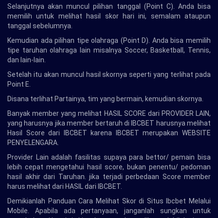
Selanjutnya akan muncul pilihan tanggal (Point C). Anda bisa
memilih untuk melihat hasil skor hari ini, semalam ataupun
tanggal sebelumnya.
Kemudian ada pilihan tipe olahraga (Point D). Anda bisa memilih
tipe taruhan olahraga lain misalnya Soccer, Basketball, Tennis,
dan lain-lain.
Setelah itu akan muncul hasil skornya seperti yang terlihat pada
Point E.
Disana terlihat Partainya, tim yang bermain, kemudian skornya.
Banyak member yang melihat HASIL SCORE dari PROVIDER LAIN,
yang harusnya jika member bertaruh di IBCBET harusnya melihat
Hasil Score dari IBCBET karena IBCBET merupakan WEBSITE
PENYELENGARA.
Provider Lain adalah fasilitas supaya para bettor/ pemain bisa
lebih cepat mengetahui hasil score, bukan penentu/ pedoman
hasil akhir dari Taruhan. jika terjadi perbedaan Score member
harus melihat dari HASIL dari IBCBET.
Demikianlah Panduan Cara Melihat Skor di Situs Ibcbet Melalui
Mobile. Apabila ada pertanyaan, janganlah sungkan untuk