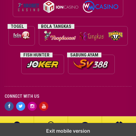
TOGEL
BOLA TANGKAS
FISH HUNTER
SABUNG AYAM
CONNECT WITH US
Exit mobile version
Whatsapp
Live Chat
Kritik & Saran
Telegram