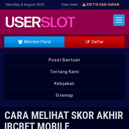
Saturday, 8 August 2026 :
Dear member : Hati Hati terhadap
KRITIK DAN SARAN
SMS Penipuan Menawarkan bonus
mengatasnamakan Userslot
dengan berbagai alasan… Hubungi
CS via Live Chat demi keamanan
User ID anda.
Member Panel
Daftar
Pusat Bantuan
Tentang Kami
Kebijakan
Sitemap
CARA MELIHAT SKOR AKHIR
IBCBET MOBILE