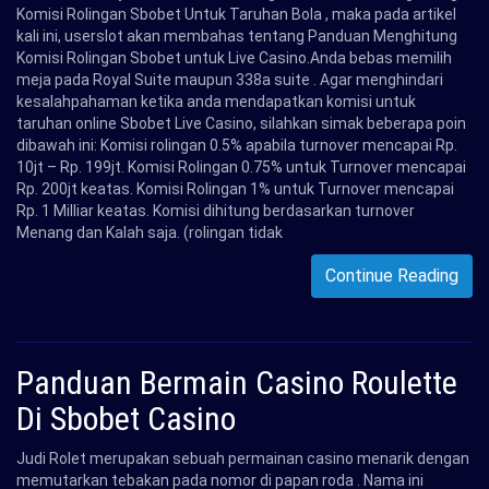
Komisi Rolingan Sbobet Untuk Taruhan Bola , maka pada artikel
kali ini, userslot akan membahas tentang Panduan Menghitung
Komisi Rolingan Sbobet untuk Live Casino.Anda bebas memilih
meja pada Royal Suite maupun 338a suite . Agar menghindari
kesalahpahaman ketika anda mendapatkan komisi untuk
taruhan online Sbobet Live Casino, silahkan simak beberapa poin
dibawah ini: Komisi rolingan 0.5% apabila turnover mencapai Rp.
10jt – Rp. 199jt. Komisi Rolingan 0.75% untuk Turnover mencapai
Rp. 200jt keatas. Komisi Rolingan 1% untuk Turnover mencapai
Rp. 1 Milliar keatas. Komisi dihitung berdasarkan turnover
Menang dan Kalah saja. (rolingan tidak
Continue Reading
Panduan Bermain Casino Roulette
Di Sbobet Casino
Judi Rolet merupakan sebuah permainan casino menarik dengan
memutarkan tebakan pada nomor di papan roda . Nama ini