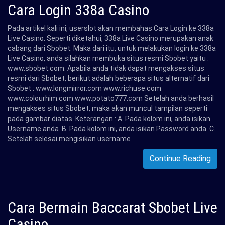
Cara Login 338a Casino
Pada artikel kali ini, userslot akan membahas Cara Login ke 338a
Live Casino. Seperti diketahui, 338a Live Casino merupakan anak
cabang dari Sbobet. Maka dari itu, untuk melakukan login ke 338a
Live Casino, anda silahkan membuka situs resmi Sbobet yaitu :
www.sbobet.com. Apabila anda tidak dapat mengakses situs
resmi dari Sbobet, berikut adalah beberapa situs alternatif dari
Sbobet : www.longmirror.com www.richuse.com
www.colourhim.com www.potato777.com Setelah anda berhasil
mengakses situs Sbobet, maka akan muncul tampilan seperti
pada gambar diatas. Keterangan : A. Pada kolom ini, anda isikan
Username anda. B. Pada kolom ini, anda isikan Password anda. C.
Setelah selesai mengisikan username
Continue Reading
Cara Bermain Baccarat Sbobet Live
Casino