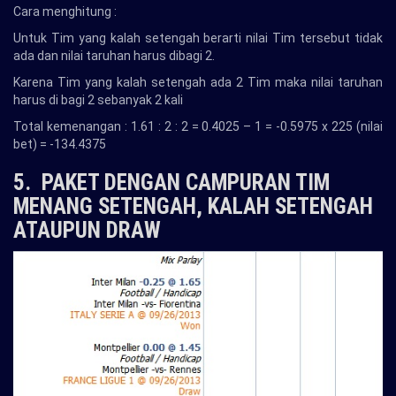
Cara menghitung :
Untuk Tim yang kalah setengah berarti nilai Tim tersebut tidak
ada dan nilai taruhan harus dibagi 2.
Karena Tim yang kalah setengah ada 2 Tim maka nilai taruhan
harus di bagi 2 sebanyak 2 kali
Total kemenangan : 1.61 : 2 : 2 = 0.4025 – 1 = -0.5975 x 225 (nilai
bet) = -134.4375
5. PAKET DENGAN CAMPURAN TIM
MENANG SETENGAH, KALAH SETENGAH
ATAUPUN DRAW