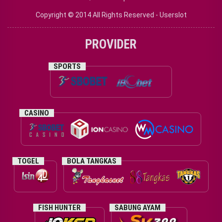
Copyright © 2014 All Rights Reserved - Userslot
PROVIDER
SPORTS
CASINO
TOGEL
BOLA TANGKAS
FISH HUNTER
SABUNG AYAM