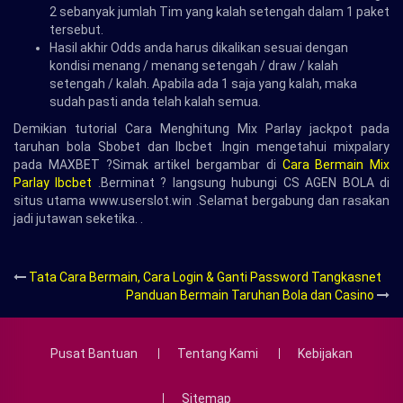
2 sebanyak jumlah Tim yang kalah setengah dalam 1 paket
tersebut.
Hasil akhir Odds anda harus dikalikan sesuai dengan
kondisi menang / menang setengah / draw / kalah
setengah / kalah. Apabila ada 1 saja yang kalah, maka
sudah pasti anda telah kalah semua.
Demikian tutorial Cara Menghitung Mix Parlay jackpot pada
taruhan bola Sbobet dan Ibcbet .Ingin mengetahui mixpalary
pada MAXBET ?Simak artikel bergambar di
Cara Bermain Mix
Parlay Ibcbet
.Berminat ? langsung hubungi CS AGEN BOLA di
situs utama www.userslot.win .Selamat bergabung dan rasakan
jadi jutawan seketika. .
POST
Tata Cara Bermain, Cara Login & Ganti Password Tangkasnet
Panduan Bermain Taruhan Bola dan Casino
NAVIGATION
Pusat Bantuan
Tentang Kami
Kebijakan
Sitemap