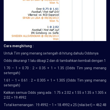
Cara menghitung :
Untuk Tim yang menang setengah di hitung dahulu Oddsnya
Odds dikurangi 1 lalu dibagi 2 dan di tambahkan kembali dengan 1
1.70 – 1 = 0.70 : 2 = 0.35 + 1 = 1.35 (Odds Tim yang menang
setengah)
1.61 – 1 = 0.61 : 2 = 0.305 + 1 = 1.305 (Odds Tim yang menang
setengah)
Kalikan semua Odds yang ada : 1.75 x 2.02 x 1.55 x 1.35 x 1.305 x
2.02 = 19.4992
Total kemenangan : 19.4992 – 1 = 18.4992 x 25 (nilai bet) = 462.48