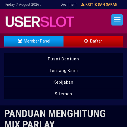
Friday, 7 August 2026 :
Dear member : Hati Hati terhadap
KRITIK DAN SARAN
SMS Penipuan Menawarkan bonus
mengatasnamakan Userslot
dengan berbagai alasan… Hubungi
CS via Live Chat demi keamanan
User ID anda.
Member Panel
Daftar
Pusat Bantuan
Tentang Kami
Kebijakan
Sitemap
PANDUAN MENGHITUNG
MIX PARLAY