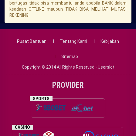
bertugas tidak bisa membantu anda apabila BANK dalam
keadaan OFFLINE maupun TIDAK BISA MELIHAT MUTASI
REKENING.
Pusat Bantuan
Tentang Kami
Kebijakan
Sitemap
Copyright © 2014 All Rights Reserved - Userslot
PROVIDER
SPORTS
CASINO