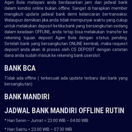
Agen Bola melayani anda berdasarkan jam dan jadwal bank
dalam kondisi online bukan offline. Sangat di harapkan member
mengikuti update jadwal bank demi kelancaran bertransaksi.
Walaupun demikian jika anda tidak mempunyai waktu yang cukup
untuk melakukan deposit ketika bank yang bersangkutan sedang
dalam keadaan OFFLINE, anda tetap bisa melakukan transfer ke
rekening tujuan deposit Agen Bola dengan status pending.
Setelah bank yang bersangkutan ONLINE kembali, maka request
deposit anda akan di proses oleh CS DEPOSIT dengan catatan
dana anda sudah masuk ke rekening bank userslot.
BANK BCA
Tidak ada offline ( terkecuali ada update terbaru dari bank yang
bersangkutan)
BANK MANDIRI
JADWAL BANK MANDIRI OFFLINE RUTIN
* Hari Senin – Jumat = 23:00 WIB – 04:00 WIB
* Hari Sabtu = 23:00 WIB – 07:30 WIB