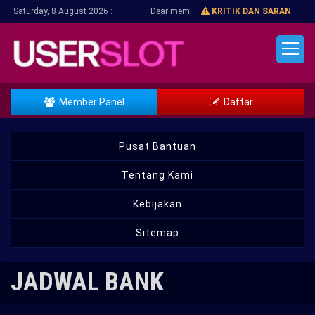
Saturday, 8 August 2026 :
Dear member : Hati Hati terhadap
KRITIK DAN SARAN
SMS Penipuan Menawarkan bonus
mengatasnamakan Userslot
dengan berbagai alasan… Hubungi
CS via Live Chat demi keamanan
User ID anda.
Member Panel
Daftar
Pusat Bantuan
Tentang Kami
Kebijakan
Sitemap
JADWAL BANK