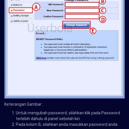
Keterangan Gambar :
Untuk mengubah password, silahkan klik pada Password
terlebih dahulu di panel sebelah kiri.
Pada kolom B, silahkan anda masukkan password anda