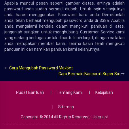
Apabila muncul pesan seperti gambar diatas, artinya adalah
password anda sudah berhasil diubah. Untuk login selanjutnya
anda harus menggunakan Password baru anda. Demikianlah
anda telah berhasil mengubah password anda di 338a. Apabila
anda mengalami kendala dalam mengikuti panduan di atas,
janganlah sungkan untuk menghubungi Customer Service kami
yang sedang bertugas untuk dibantu lebih lanjut, dengan catatan
anda merupakan member kami. Terima kasih telah mengikuti
panduan ini dan nantikan panduan kami selanjutnya.
POST
Cara Mengubah Password Maxbet
Cara Bermain Baccarat Super Six
NAVIGATION
Pusat Bantuan
Tentang Kami
Kebijakan
Sitemap
Copyright © 2014 All Rights Reserved - Userslot