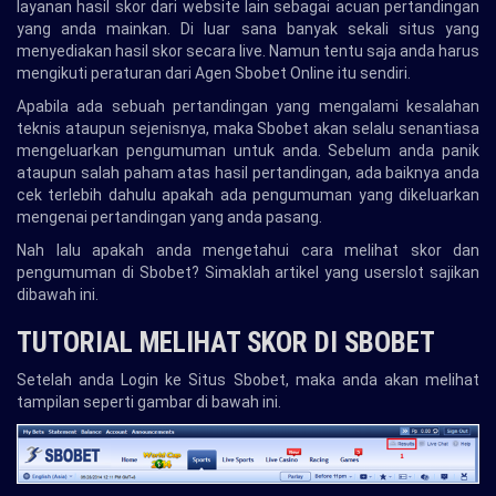
layanan hasil skor dari website lain sebagai acuan pertandingan
yang anda mainkan. Di luar sana banyak sekali situs yang
menyediakan hasil skor secara live. Namun tentu saja anda harus
mengikuti peraturan dari Agen Sbobet Online itu sendiri.
Apabila ada sebuah pertandingan yang mengalami kesalahan
teknis ataupun sejenisnya, maka Sbobet akan selalu senantiasa
mengeluarkan pengumuman untuk anda. Sebelum anda panik
ataupun salah paham atas hasil pertandingan, ada baiknya anda
cek terlebih dahulu apakah ada pengumuman yang dikeluarkan
mengenai pertandingan yang anda pasang.
Nah lalu apakah anda mengetahui cara melihat skor dan
pengumuman di Sbobet? Simaklah artikel yang userslot sajikan
dibawah ini.
TUTORIAL MELIHAT SKOR DI SBOBET
Setelah anda Login ke Situs Sbobet, maka anda akan melihat
tampilan seperti gambar di bawah ini.