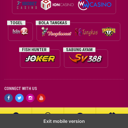
TOGEL
BOLA TANGKAS
FISH HUNTER
SABUNG AYAM
CONNECT WITH US
Exit mobile version
Whatsapp
Live Chat
Kritik & Saran
Telegram