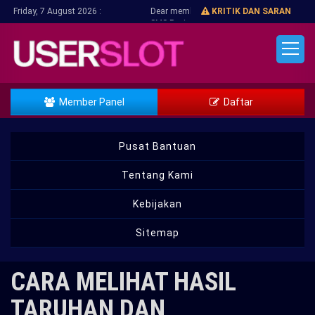
Friday, 7 August 2026 :
Dear member : Hati Hati terhadap
KRITIK DAN SARAN
SMS Penipuan Menawarkan bonus
mengatasnamakan Userslot
dengan berbagai alasan… Hubungi
CS via Live Chat demi keamanan
User ID anda.
Member Panel
Daftar
Pusat Bantuan
Tentang Kami
Kebijakan
Sitemap
CARA MELIHAT HASIL
TARUHAN DAN