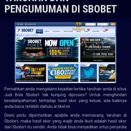
PENGUMUMAN DI SBOBET
Pernahkan anda mengalami kejadian ketika taruhan anda di situs
Judi Bola Sbobet tak kunjung diproses? Untuk menghindari
kesalahpahaman terhadap hasil skor yang keluar, ada baiknya
anda baca terlebih dahulu artikel ini.
Disini perlu diperhatikan apabila anda memasang taruhan di
Sbobet, maka hasil skor yang wajib anda ikuti adalah hasil skor
dari Sbobet itu sendiri. Anda tidak bisa menjadikan situs penyedia