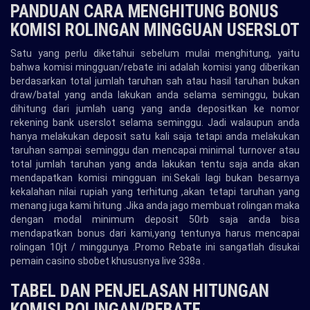
PANDUAN CARA MENGHITUNG BONUS
KOMISI ROLINGAN MINGGUAN USERSLOT
Satu yang perlu diketahui sebelum mulai menghitung, yaitu
bahwa komisi mingguan/rebate ini adalah komisi yang diberikan
berdasarkan total jumlah taruhan sah atau hasil taruhan bukan
draw/batal yang anda lakukan anda selama seminggu, bukan
dihitung dari jumlah uang yang anda depositkan ke nomor
rekening bank userslot selama seminggu. Jadi walaupun anda
hanya melakukan deposit satu kali saja tetapi anda melakukan
taruhan sampai seminggu dan mencapai minimal turnover atau
total jumlah taruhan yang anda lakukan tentu saja anda akan
mendapatkan komisi mingguan ini.Sekali lagi bukan besarnya
kekalahan nilai rupiah yang terhitung ,akan tetapi taruhan yang
menang juga kami hitung .Jika anda jago membuat rolingan maka
dengan modal minimum deposit 50rb saja anda bisa
mendapatkan bonus dari kami,yang tentunya harus mencapai
rolingan 10jt / minggunya .Promo Rebate ini sangatlah disukai
pemain casino sbobet khususnya live 338a .
TABEL DAN PENJELASAN HITUNGAN
KOMISI ROLINGAN/REBATE