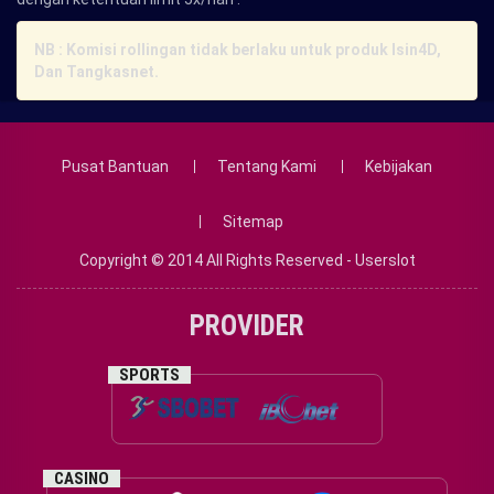
NB : Komisi rollingan tidak berlaku untuk produk Isin4D,
Dan Tangkasnet.
Pusat Bantuan
Tentang Kami
Kebijakan
Sitemap
Copyright © 2014 All Rights Reserved - Userslot
PROVIDER
SPORTS
CASINO