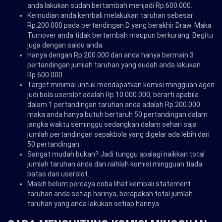
anda lakukan sudah bertambah menjadi Rp.600.000.
Kemudian anda kembali melakukan taruhan sebesar
Rp.200.000 pada pertandingan D yang berakhir Draw. Maka
Turnover anda tidak bertambah maupun berkurang. Begitu
juga dengan saldo anda.
Hanya dengan Rp.200.000 dan anda hanya bermain 3
pertandingan jumlah taruhan yang sudah anda lakukan
Rp.600.000.
Target minimal untuk mendapatkan komisi mingguan agen
judi bola userslot adalah Rp.10.000.000, berarti apabila
dalam 1 pertandingan taruhan anda adalah Rp.200.000
maka anda hanya butuh bertaruh 50 pertandingan dalam
jangka waktu seminggu sedangkan dalam sehari saja
jumlah pertandingan sepakbola yang digelar ada lebih dari
50 pertandingan.
Sangat mudah bukan? Jadi tunggu apalagi naikkan total
jumlah taruhan anda dan raihlah komisi mingguan tiada
batas dari userslot.
Masih belum percaya coba lihat kembali statement
taruhan anda setiap harinya, berapakah total jumlah
taruhan yang anda lakukan setiap harinya.