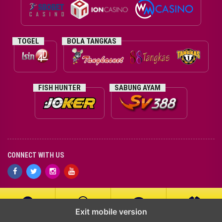
TOGEL
BOLA TANGKAS
FISH HUNTER
SABUNG AYAM
CONNECT WITH US
Exit mobile version
Whatsapp
Live Chat
Kritik & Saran
Telegram