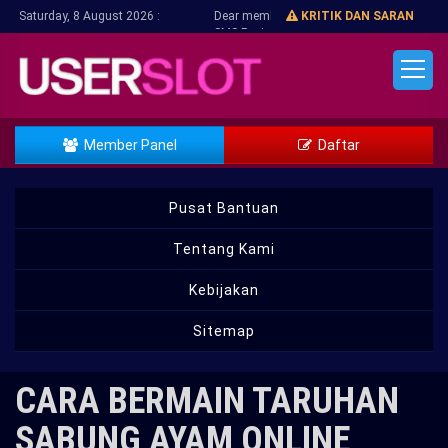
Saturday, 8 August 2026 :
Dear member : Hati Hati terhadap
KRITIK DAN SARAN
SMS Penipuan Menawarkan bonus
mengatasnamakan Userslot
dengan berbagai alasan… Hubungi
CS via Live Chat demi keamanan
User ID anda.
Member Panel
Daftar
Pusat Bantuan
Tentang Kami
Kebijakan
Sitemap
CARA BERMAIN TARUHAN
SABUNG AYAM ONLINE