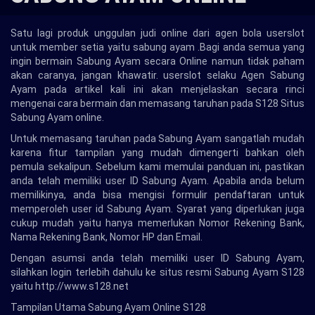
Satu lagi produk unggulan judi online dari agen bola userslot
untuk member setia yaitu sabung ayam .Bagi anda semua yang
ingin bermain Sabung Ayam secara Online namun tidak paham
akan caranya, jangan khawatir. userslot selaku Agen Sabung
Ayam pada artikel kali ini akan menjelaskan secara rinci
mengenai cara bermain dan memasang taruhan pada S128 Situs
Sabung Ayam online.
Untuk memasang taruhan pada Sabung Ayam sangatlah mudah
karena fitur tampilan yang mudah dimengerti bahkan oleh
pemula sekalipun. Sebelum kami memulai panduan ini, pastikan
anda telah memiliki user ID Sabung Ayam. Apabila anda belum
memilikinya, anda bisa mengisi formulir pendaftaran untuk
memperoleh user id Sabung Ayam. Syarat yang diperlukan juga
cukup mudah yaitu hanya memerlukan Nomor Rekening Bank,
Nama Rekening Bank, Nomor HP dan Email.
Dengan asumsi anda telah memiliki user ID Sabung Ayam,
silahkan login terlebih dahulu ke situs resmi Sabung Ayam S128
yaitu http://www.s128.net
Tampilan Utama Sabung Ayam Online S128