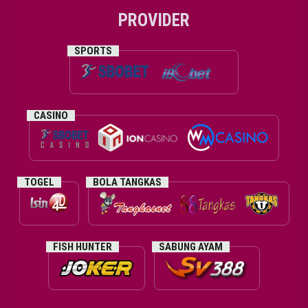
PROVIDER
SPORTS
CASINO
TOGEL
BOLA TANGKAS
FISH HUNTER
SABUNG AYAM