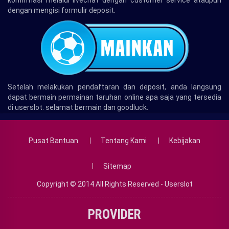
dengan mengisi formulir deposit.
Setelah melakukan pendaftaran dan deposit, anda langsung
dapat bermain permainan taruhan online apa saja yang tersedia
di userslot. selamat bermain dan goodluck.
Pusat Bantuan
Tentang Kami
Kebijakan
Sitemap
Copyright © 2014 All Rights Reserved - Userslot
PROVIDER