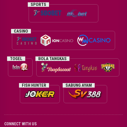
SPORTS
CASINO
TOGEL
BOLA TANGKAS
FISH HUNTER
SABUNG AYAM
CONNECT WITH US